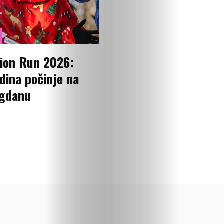
priču
U
ion Run 2026:
fokusu
dina počinje na
gdanu
Vizuelni
kutak
Kritički
ugao
BOLD