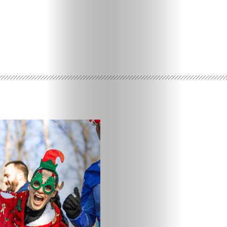
Ispričaj
svoju