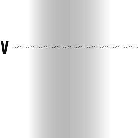
OV
Ispričaj
svoju