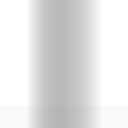
priču
U
fokusu
Vizuelni
kutak
Kritički
ugao
BOLD