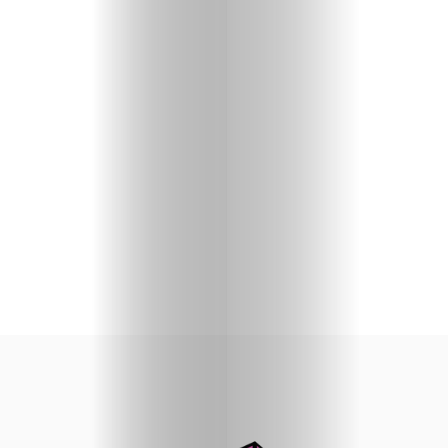
priču
U
fokusu
Vizuelni
kutak
Kritički
ugao
BOLD
Izbor