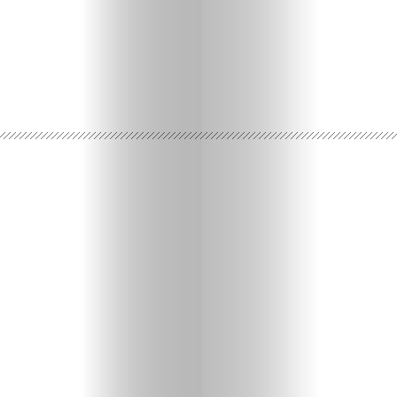
Ispričaj
svoju