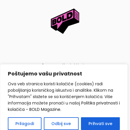
O nama
Kontaktiraj nas
Poštujemo vašu privatnost
Politika privatnosti i kolačića
Ova veb stranica koristi kolačiće (cookies) radi
poboljšanja korisničkog iskustva i analitike. Klikom na
"Prihvatam" slažete se sa korišćenjem kolačića. Više
informacija možete pronaći u našoj
Politika privatnosti i
kolačića - BOLD Magazine
.
Copyright © BOLD Magazine 2026. Sva prava zadržana.
Prilagodi
Odbij sve
Prihvati sve