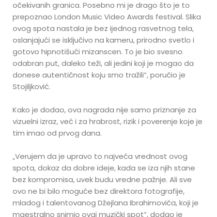
očekivanih granica. Posebno mi je drago što je to
prepoznao London Music Video Awards festival. Slika
ovog spota nastala je bez ijednog rasvetnog tela,
oslanjajući se isključivo na kameru, prirodno svetlo i
gotovo hipnotišući mizanscen. To je bio svesno
odabran put, daleko teži, ali jedini koji je mogao da
donese autentičnost koju smo tražili”, poručio je
Stojiljković.
Kako je dodao, ova nagrada nije samo priznanje za
vizuelni izraz, već i za hrabrost, rizik i poverenje koje je
tim imao od prvog dana.
„Verujem da je upravo to najveća vrednost ovog
spota, dokaz da dobre ideje, kada se iza njih stane
bez kompromisa, uvek budu vredne pažnje. Ali sve
ovo ne bi bilo moguće bez direktora fotografije,
mladog i talentovanog Džejlana Ibrahimovića, koji je
maestralno snimio ovaj muzički spot”, dodao je