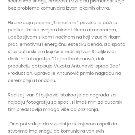
scena ima snagu, hrabrost i vizuelnu pismenost koja
bez problema komunicira izvan lokalnih okvira.
Ekranizacija pesme „Ti imaš mir“ privukla je pažnju
publike i kritike svojom hipnotičkom atmosferom,
upečatljivom slikom i načinom na koji vizuelni ritam
prati emotivnu i energičnu estetiku benda. Iza spota
stoji autorski tim koji čine reditelj Ivan Stojiljković i
direktor fotografije Džejlan Ibrahimović, dok
produkciju potpisuje Vukota Antunović ispred Beef
Production. Upravo je Antunović primio nagradu na
ceremoniji u Londonu.
Reditelj Ivan Stojiljković istakao je da nagrada za
najbolju fotografiju za spot „Ti imaš mir“ za autorski
tim predstavlja mnogo više od priznanja.
„Ona potvrđuje da vizuelni jezik koji smo uspeli da
stvorimo ima snagu da komunicira van svih