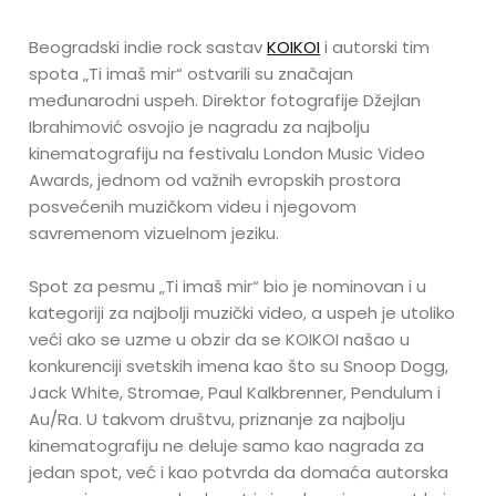
Beogradski indie rock sastav
KOIKOI
i autorski tim
spota „Ti imaš mir“ ostvarili su značajan
međunarodni uspeh. Direktor fotografije Džejlan
Ibrahimović osvojio je nagradu za najbolju
kinematografiju na festivalu London Music Video
Awards, jednom od važnih evropskih prostora
posvećenih muzičkom videu i njegovom
savremenom vizuelnom jeziku.
Spot za pesmu „Ti imaš mir“ bio je nominovan i u
kategoriji za najbolji muzički video, a uspeh je utoliko
veći ako se uzme u obzir da se KOIKOI našao u
konkurenciji svetskih imena kao što su Snoop Dogg,
Jack White, Stromae, Paul Kalkbrenner, Pendulum i
Au/Ra. U takvom društvu, priznanje za najbolju
kinematografiju ne deluje samo kao nagrada za
jedan spot, već i kao potvrda da domaća autorska