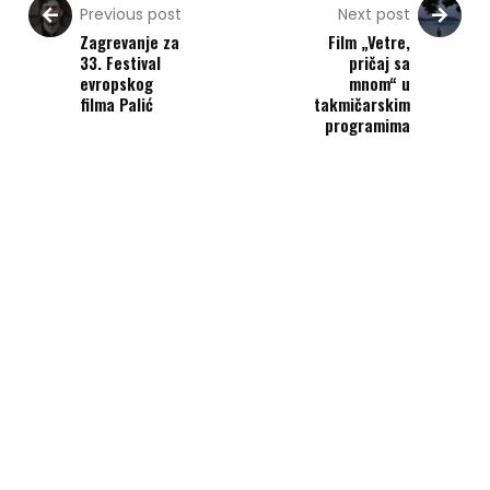
Previous post
Next post
Zagrevanje za
Film „Vetre,
33. Festival
pričaj sa
evropskog
mnom“ u
filma Palić
takmičarskim
programima