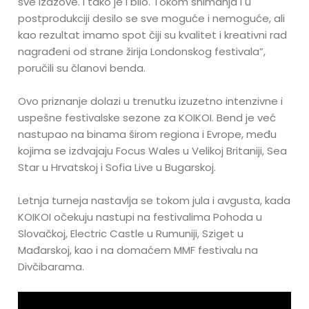
sve izazove. I tako je i bilo. Tokom snimanja i u
postprodukciji desilo se sve moguće i nemoguće, ali
kao rezultat imamo spot čiji su kvalitet i kreativni rad
nagrađeni od strane žirija Londonskog festivala”,
poručili su članovi benda.
Ovo priznanje dolazi u trenutku izuzetno intenzivne i
uspešne festivalske sezone za KOIKOI. Bend je već
nastupao na binama širom regiona i Evrope, među
kojima se izdvajaju Focus Wales u Velikoj Britaniji, Sea
Star u Hrvatskoj i Sofia Live u Bugarskoj.
Letnja turneja nastavlja se tokom jula i avgusta, kada
KOIKOI očekuju nastupi na festivalima Pohoda u
Slovačkoj, Electric Castle u Rumuniji, Sziget u
Mađarskoj, kao i na domaćem MMF festivalu na
Divčibarama.