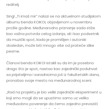
reditelj.
Singl „Ti imaš mir“ nalazi se na aktuelnom studijskom
albumu benda KOIKOI, objavljenom u novembru
prošle godine. Međunarodno priznanje sada stiže
kao važna potvrda celog izdanja, ali i kao podsetnik
da muzički spot, kada je promišljen i autorski
dosledan, može biti mnogo više od prateće slike
pesme.
Članovi benda KOIKOI istakli su da im je posebno
drago što je spot, nastao kao zajednički poduhvat
sa prijateljima i saradnicima još iz fakultetskih dana,
pronašao svoje mesto na međunarodnoj sceni.
„Rad na projektu je bio veliki zajednički eksperiment u
koji smo mogli da se upustimo samo uz veliko
međusobno poverenje da ćemo zajedno prevazići