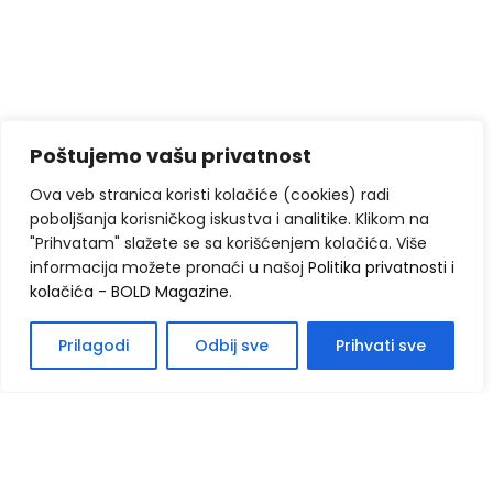
Poštujemo vašu privatnost
Ova veb stranica koristi kolačiće (cookies) radi
poboljšanja korisničkog iskustva i analitike. Klikom na
"Prihvatam" slažete se sa korišćenjem kolačića. Više
informacija možete pronaći u našoj
Politika privatnosti i
kolačića - BOLD Magazine
.
Prilagodi
Odbij sve
Prihvati sve