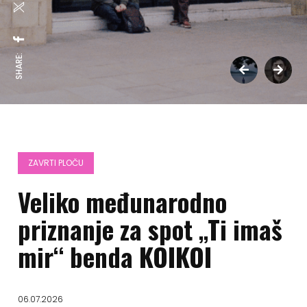
SHARE:
ZAVRTI PLOČU
Veliko međunarodno
priznanje za spot „Ti imaš
mir“ benda KOIKOI
06.07.2026