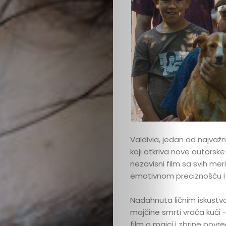
Valdivia, jedan od najvažni
koji otkriva nove autorsk
nezavisni film sa svih meri
emotivnom preciznošću i 
Nadahnuta ličnim iskustvom
majčine smrti vraća kući –
film o majci i zbrine pov