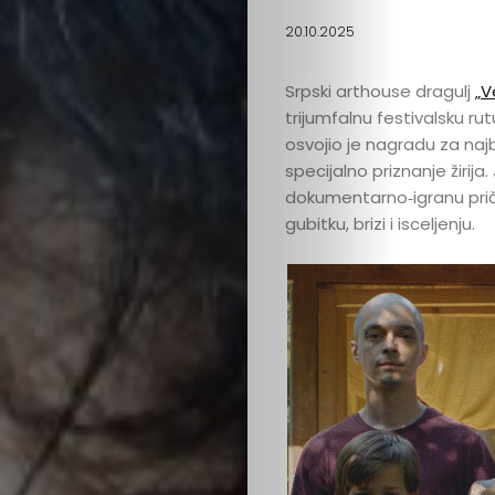
20.10.2025
Srpski arthouse dragulj
„V
trijumfalnu festivalsku ru
osvojio je nagradu za najb
specijalno priznanje žiri
dokumentarno‐igranu priču
gubitku, brizi i isceljenju.