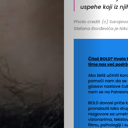
uspehe koji iz njih
Photo credit:
(c) Sarajevo
Stefana Đorđevića je Niko