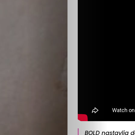
Kritički
ugao
BOLD
Izbor
Zavrti
ploču
Boldcast
Podrži
nas
BOLD nastavlja da