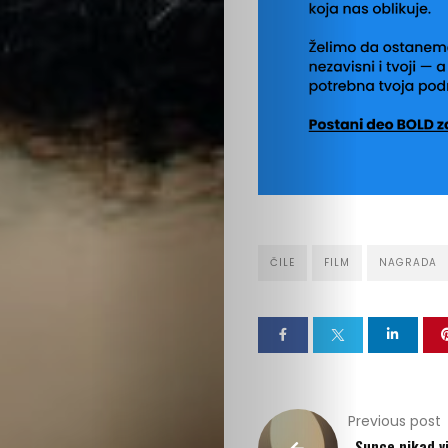
ČILE
FILM
NAGRADA
Previous post
„Sunce nikad vi