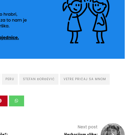
PERU
STEFAN ĐORĐEVIĆ
VETRE PRIČAJ SA MNOM
Next post
še“:
Herbarijum slike: