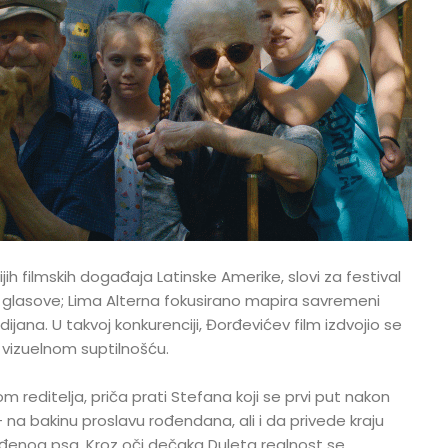
jih filmskih događaja Latinske Amerike, slovi za festival
e glasove; Lima Alterna fokusirano mapira savremeni
dijana. U takvoj konkurenciji, Đorđevićev film izdvojio se
vizuelnom suptilnošću.
 reditelja, priča prati Stefana koji se prvi put nakon
 na bakinu proslavu rođendana, ali i da privede kraju
ređenog psa. Kroz oči dečaka Duleta realnost se