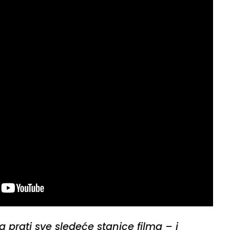
 prati sve sledeće stanice filma – i