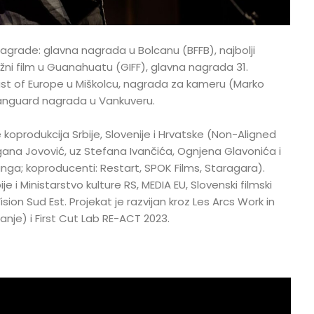
nagrade: glavna nagrada u Bolcanu (BFFB), najbolji
 film u Guanahuatu (GIFF), glavna nagrada 31.
East of Europe u Miškolcu, nagrada za kameru (Marko
Vanguard nagrada u Vankuveru.
 koprodukcija Srbije, Slovenije i Hrvatske (Non-Aligned
gana Jovović, uz Stefana Ivančića, Ognjena Glavonića i
ga; koproducenti: Restart, SPOK Films, Staragara).
ije i Ministarstvo kulture RS, MEDIA EU, Slovenski filmski
ision Sud Est. Projekat je razvijan kroz Les Arcs Work in
anje) i First Cut Lab RE-ACT 2023.