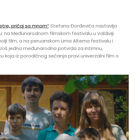
etre, pričaj sa mnom“
Stefana Đorđevića nastavlja
tu: na Međunarodnom filmskom festivalu u Valdiviji
olji film, a na peruanskom Lima Alterna festivalu i
ja. Još jedna međunarodna potvrda za intimnu,
 koja iz porodičnog sećanja pravi univerzalni film o