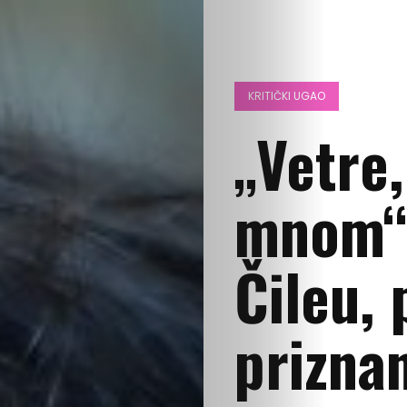
KRITIČKI UGAO
„Vetre,
mnom“ 
Čileu, 
priznan