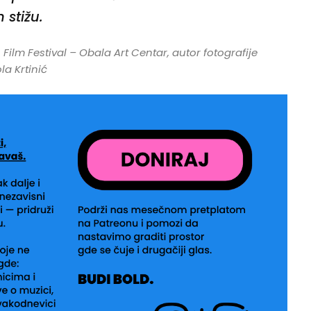
 stižu.
 Film Festival – Obala Art Centar
, autor fotografije
la Krtinić