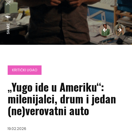
SHARE:
KRITIČKI UGAO
„Yugo ide u Ameriku“:
milenijalci, drum i jedan
(ne)verovatni auto
19.02.2026