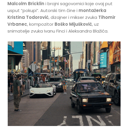
Malcolm Bricklin
i brojni sagovornici koje ovaj put
usput “pokupi”. Autorski tim čine i
montažerka
Kristina Todorović
, dizajner i mikser zvuka
Tihomir
Vrbanec
, kompozitor
Boško Mijušković
, uz
snimatelje zvuka Ivanu Finci i Aleksandra Blažića.