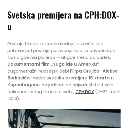
Svetska premijera na CPH:DOX-
u
Postoje filmovi koji krenu iz ideje, a završe kao
putovanje. I postoje putovanja koja te odvedu baš
tamo gde nisi planirao — ali gde treba da budeš.
Dokumentarni film „Yugo ide u Ameriku“
,
dugometražni rediteljski debi
Filipa Grujića
i
Alekse
Borkovića
, imaće
svetsku premijeru 18. marta u
Kopenhagenu
, na jednom od najvažnijih festivala
dokumentarnog filma na svetu,
CPH:DOX
(11–22. mart
2026).