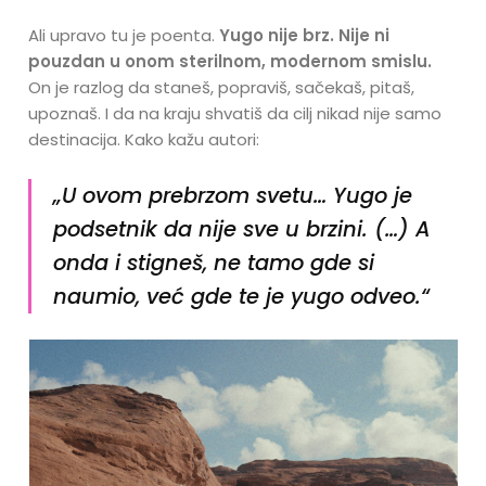
Ali upravo tu je poenta.
Yugo nije brz. Nije ni
pouzdan u onom sterilnom, modernom smislu.
On je razlog da staneš, popraviš, sačekaš, pitaš,
upoznaš. I da na kraju shvatiš da cilj nikad nije samo
destinacija. Kako kažu autori:
„U ovom prebrzom svetu… Yugo je
podsetnik da nije sve u brzini. (…) A
onda i stigneš, ne tamo gde si
naumio, već gde te je yugo odveo.“