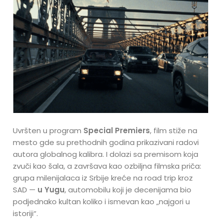
Uvršten u program
Special Premiers
, film stiže na
mesto gde su prethodnih godina prikazivani radovi
autora globalnog kalibra. I dolazi sa premisom koja
zvuči kao šala, a završava kao ozbiljna filmska priča:
grupa milenijalaca iz Srbije kreće na road trip kroz
SAD —
u Yugu
, automobilu koji je decenijama bio
podjednako kultan koliko i ismevan kao „najgori u
istoriji“.