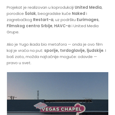
Projekat je realizovan u koprodukciji
United Media
,
porodice
Šolak
, beogradske kuće
Naked
i
zagrebačkog
Restart-a
, uz podršku
Eurimages
,
Filmskog centra Srbije
,
HAVC-a
i United Media
Grupe.
Ako je Yugo ikada bio metafora — onda je ovo film
koji je vraća na put:
sporije, tvrdoglavije, ljudskije
. I
baš zato, možda najtačnije moguće: odavde —
pravo u svet.