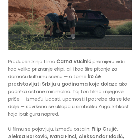
Producentkinja filma
Čarna Vučinić
premijeru vidi i
kao veliko priznanje ekipi, ali i kao šire pitanje za
domaću kulturnu scenu — o tome
ko će
predstavljati Srbiju u godinama koje dolaze
ako
podrška ostane minimalna. Taj ton filma i njegove
priče — između ludosti, upornosti i potrebe da se ide
dalje — savršeno se uklapa u simboliku Yuga: krhkost
koja ipak gura napred.
U filmu se pojavljuju, između ostalih:
Filip Grujić,
Aleksa Borković, Ivana Finci, Aleksandar Blažić,