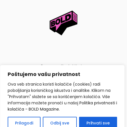
O nama
Kontaktiraj nas
Poštujemo vašu privatnost
Politika privatnosti i kolačića
Ova veb stranica koristi kolačiće (cookies) radi
poboljšanja korisničkog iskustva i analitike. Klikom na
"Prihvatam" slažete se sa korišćenjem kolačića. Više
informacija možete pronaći u našoj
Politika privatnosti i
kolačića - BOLD Magazine
.
Copyright © BOLD Magazine 2026. Sva prava zadržana.
Prilagodi
Odbij sve
Prihvati sve