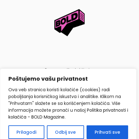
O nama
Kontaktiraj nas
Poštujemo vašu privatnost
Politika privatnosti i kolačića
Ova veb stranica koristi kolačiće (cookies) radi
poboljšanja korisničkog iskustva i analitike. Klikom na
"Prihvatam" slažete se sa korišćenjem kolačića. Više
informacija možete pronaći u našoj
Politika privatnosti i
kolačića - BOLD Magazine
.
Copyright © BOLD Magazine 2026. Sva prava zadržana.
Prilagodi
Odbij sve
Prihvati sve