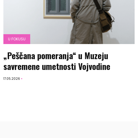
U FOKUSU
„Peščana pomeranja“ u Muzeju
savremene umetnosti Vojvodine
17.05.2026