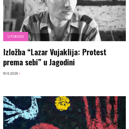
U FOKUSU
Izložba “Lazar Vujaklija: Protest
prema sebi” u Jagodini
15.12.2025