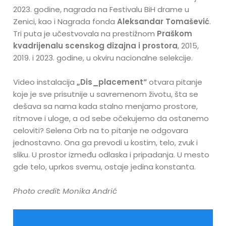
2023. godine, nagrada na Festivalu BiH drame u
Zenici, kao i Nagrada fonda
Aleksandar Tomašević
.
Tri puta je učestvovala na prestižnom
Praškom
kvadrijenalu scenskog dizajna i prostora
, 2015,
2019. i 2023. godine, u okviru nacionalne selekcije.
Video instalacija
„Dis_placement“
otvara pitanje
koje je sve prisutnije u savremenom životu, šta se
dešava sa nama kada stalno menjamo prostore,
ritmove i uloge, a od sebe očekujemo da ostanemo
celoviti? Selena Orb na to pitanje ne odgovara
jednostavno. Ona ga prevodi u kostim, telo, zvuk i
sliku. U prostor između odlaska i pripadanja. U mesto
gde telo, uprkos svemu, ostaje jedina konstanta.
Photo credit: Monika Andrić