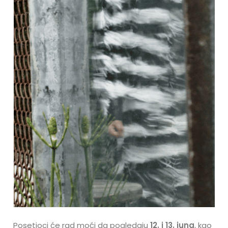
Posetioci će rad moći da pogledaju
12. i 13. juna
, kao