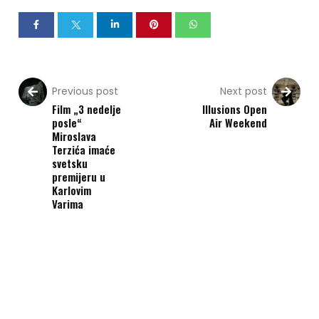
Previous post
Next post
Film „3 nedelje
Illusions Open
posle“
Air Weekend
Miroslava
Terzića imaće
svetsku
premijeru u
Karlovim
Varima