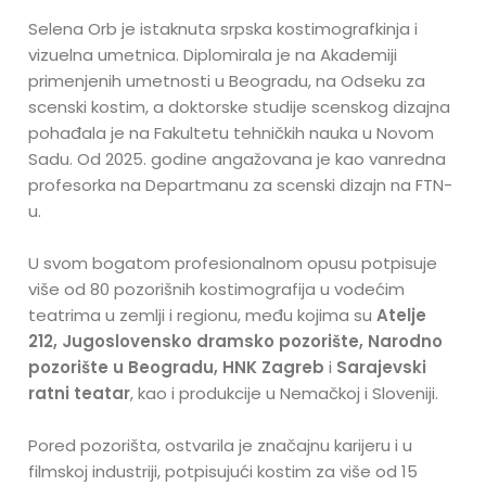
Selena Orb je istaknuta srpska kostimografkinja i
vizuelna umetnica. Diplomirala je na Akademiji
primenjenih umetnosti u Beogradu, na Odseku za
scenski kostim, a doktorske studije scenskog dizajna
pohađala je na Fakultetu tehničkih nauka u Novom
Sadu. Od 2025. godine angažovana je kao vanredna
profesorka na Departmanu za scenski dizajn na FTN-
u.
U svom bogatom profesionalnom opusu potpisuje
više od 80 pozorišnih kostimografija u vodećim
teatrima u zemlji i regionu, među kojima su
Atelje
212, Jugoslovensko dramsko pozorište, Narodno
pozorište u Beogradu, HNK Zagreb
i
Sarajevski
ratni teatar
, kao i produkcije u Nemačkoj i Sloveniji.
Pored pozorišta, ostvarila je značajnu karijeru i u
filmskoj industriji, potpisujući kostim za više od 15