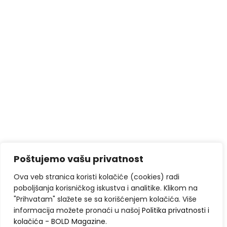
Poštujemo vašu privatnost
Ova veb stranica koristi kolačiće (cookies) radi
poboljšanja korisničkog iskustva i analitike. Klikom na
"Prihvatam" slažete se sa korišćenjem kolačića. Više
informacija možete pronaći u našoj
Politika privatnosti i
kolačića - BOLD Magazine
.