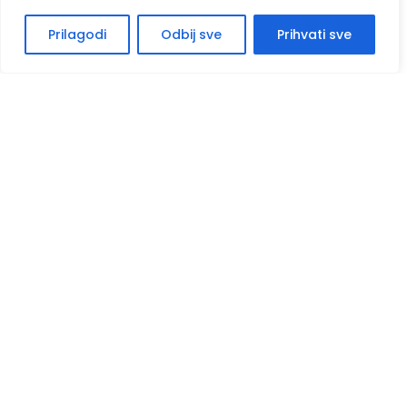
Prilagodi
Odbij sve
Prihvati sve
O nama
Kontaktiraj nas