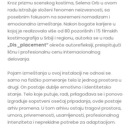
Kroz prizmu scenskog kostima, Selena Orb u ovom
radu istražuje složeni fenomen neizvesnosti, sa
posebnim fokusom na savremeni nomadizam i
emocionalno izmeštanje. Nakon bogate karijere u
kojoj je realizovala više od 80 pozorišnih i 15 filmskih
kostimografija u Srbiji i regionu, autorka se u radu
„Dis_placement“
okreće autorefleksiji, preispitujući
ličnu i profesionalnu cenu internacionalnog
delovanja.
Pojam izmeštanja u ovoj instalaciji ne odnosi se
samo na fizičko pomeranje tela iz jednog prostora u
drugi. On postaje dublje emotivno i identitetsko
stanje. Telo koje putuje, radi, prilagođava se i ponovo
izgrađuje sopstveni osećaj pripadanja, ovde postaje
arhiv promena. U tom arhivu ostaju tragovi prostora,
umora, privremenosti, usamljenosti, profesionalnog
intenziteta i neprekidne potrebe za adaptacijom.