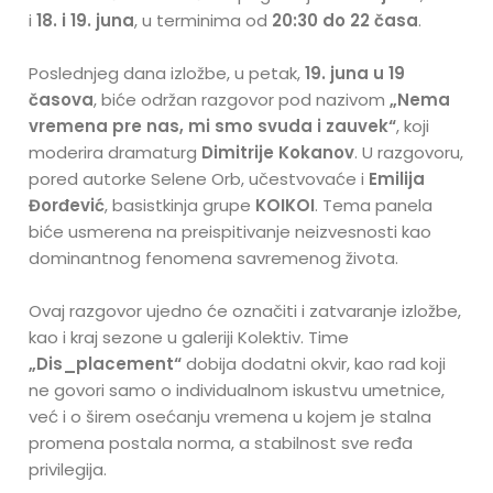
i
18. i 19. juna
, u terminima od
20:30 do 22 časa
.
Poslednjeg dana izložbe, u petak,
19. juna u 19
časova
, biće održan razgovor pod nazivom
„Nema
vremena pre nas, mi smo svuda i zauvek“
, koji
moderira dramaturg
Dimitrije Kokanov
. U razgovoru,
pored autorke Selene Orb, učestvovaće i
Emilija
Đorđević
, basistkinja grupe
KOIKOI
. Tema panela
biće usmerena na preispitivanje neizvesnosti kao
dominantnog fenomena savremenog života.
Ovaj razgovor ujedno će označiti i zatvaranje izložbe,
kao i kraj sezone u galeriji Kolektiv. Time
„Dis_placement“
dobija dodatni okvir, kao rad koji
ne govori samo o individualnom iskustvu umetnice,
već i o širem osećanju vremena u kojem je stalna
promena postala norma, a stabilnost sve ređa
privilegija.