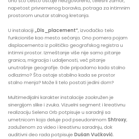
ono što često ostaje neizgovoreno, telesni zamor,
napetost privremenog boravka, potraga za intimnim
prostorom unutar stalnog kretanja.
U instalaciji
„Dis_placement“
, izvođačko telo
funkcioniše kao mesto sećanja. Ono pomera pojam
displacementa iz političko geografskog registra u
intimni prostor. Izmeštanje više nije samo pitanje
granica, migracija i udaljenosti, već pitanje
unutrašnje geografije. Gde pripadamo kada stalno
odlazimo? Šta ostaje stabilno kada se prostor
stalno menja? Može li telo postati jedini dom?
Multimedijalni karakter instalacije zaokružen je
sinergijom slike i zvuka. Vizuelni segment i kreativnu
realizaciju Selena Orb potpisuje u saradnji sa
umetnicom koja deluje pod pseudonimom
Shtroxy
,
zaduženom za video i kreativnu saradnju, dok
auditivni deo rada potpisuje
Dušan Vučković
.