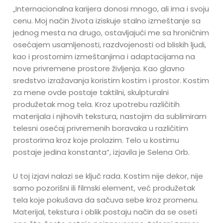
„Internacionalna karijera donosi mnogo, ali ima i svoju
cenu. Moj način života iziskuje stalno izmeštanje sa
jednog mesta na drugo, ostavljajući me sa hroničnim
osećajem usamljenosti, razdvojenosti od bliskih ljudi,
kao i prostornim izmeštanjima i adaptacijama na
nove privremene prostore življenja. Kao glavno
sredstvo izražavanja koristim kostim i prostor. Kostim
za mene ovde postaje taktilni, skulpturalni
produžetak mog tela. Kroz upotrebu različitih
materijala i njihovih tekstura, nastojim da sublimiram
telesni osećaj privremenih boravaka u različitim
prostorima kroz koje prolazim. Telo u kostimu
postaje jedina konstanta“, izjavila je Selena Orb.
U toj izjavi nalazi se ključ rada. Kostim nije dekor, nije
samo pozorišni ili filmski element, već produžetak
tela koje pokušava da sačuva sebe kroz promenu.
Materijal, tekstura i oblik postaju način da se oseti