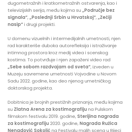
dugometražnih i kratkometražnih ostvarenja, kao i
televizijskih serija, među kojima su
„Područje bez
signala“
,
„Poslednji Srbin u Hrvatskoj“
,
„Zečiji
nasip“
i drugi projekti.
U domenu vizuelnih i intermedijalnih umetnosti, njen
rad karakteriše duboka autorefleksija i istraživanje
intimnog prostora kroz medij videa i scenskog
kostima. To potvrđuje i njen zapaženi video rad
„Sebe sobom razdvajam od sveta“
, izveden u
Muzeju savremene umetnosti Vojvodine u Novom
Sadu 2022. godine, kao deo njenog umetničkog
doktorskog projekta.
Dobitnica je brojnih prestižnih priznanja, među kojima
su
Zlatna Arena za kostimografiju
na Pulskom
filmskom festivalu 2019. godine,
Sterijina nagrada
za kostimografiju
2020. godine,
Nagrada Ružica
Nenadović Sokolić
na Festivalu malih scena u Rijeci