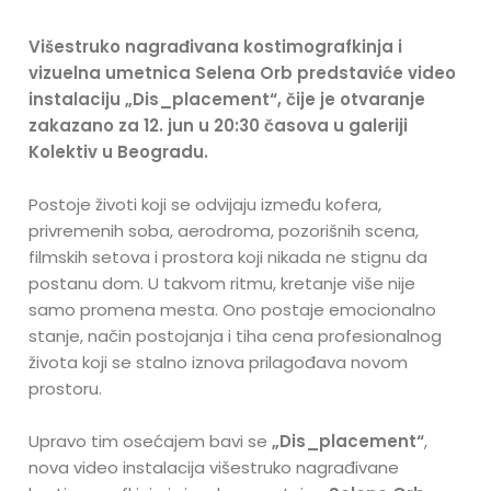
Višestruko nagrađivana kostimografkinja i
vizuelna umetnica Selena Orb predstaviće video
instalaciju „Dis_placement“, čije je otvaranje
zakazano za 12. jun u 20:30 časova u galeriji
Kolektiv u Beogradu.
Postoje životi koji se odvijaju između kofera,
privremenih soba, aerodroma, pozorišnih scena,
filmskih setova i prostora koji nikada ne stignu da
postanu dom. U takvom ritmu, kretanje više nije
samo promena mesta. Ono postaje emocionalno
stanje, način postojanja i tiha cena profesionalnog
života koji se stalno iznova prilagođava novom
prostoru.
Upravo tim osećajem bavi se
„Dis_placement“
,
nova video instalacija višestruko nagrađivane