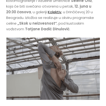
kostimografkinje i vizuelne umetnice
Selene Orb
,
koja će biti svečano otvorena u petak,
12. juna u
20:30 časova
, u galeriji
Kolektiv
, u Drinčićevoj 20 u
Beogradu. Izložba se realizuje u okviru programske
celine
„Skok u neizvesnost“
, pod kustoskim
vođstvom
Tatjane Dadić Dinulović
.