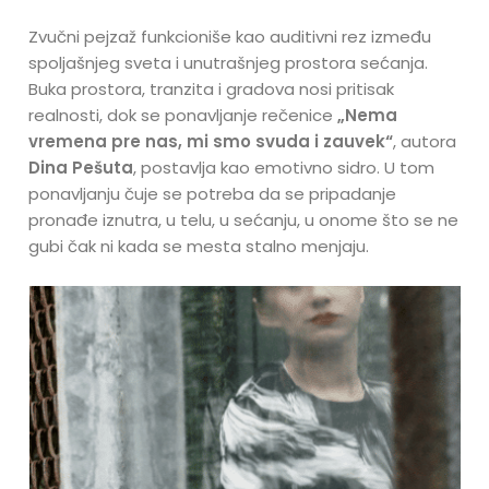
Zvučni pejzaž funkcioniše kao auditivni rez između
spoljašnjeg sveta i unutrašnjeg prostora sećanja.
Buka prostora, tranzita i gradova nosi pritisak
realnosti, dok se ponavljanje rečenice
„Nema
vremena pre nas, mi smo svuda i zauvek“
, autora
Dina Pešuta
, postavlja kao emotivno sidro. U tom
ponavljanju čuje se potreba da se pripadanje
pronađe iznutra, u telu, u sećanju, u onome što se ne
gubi čak ni kada se mesta stalno menjaju.