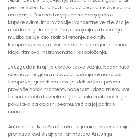
pesme Bullet for a Badmana očigledno ne žive samo
na izdanju. One nastavljaju da se menjaju kroz
klupske svirke, improvizacije i koncertne verzije, što je
možda i najprirodniji način postojanja za bend čija
muzika deluje kao stalno kretanje. Kod njih
kompozicija nije zatvoren oblik, već poligon za sudar
ideja, ritmova, instrumenata i raspoloženja.
„Nezgodan kraj“
je upravo takva vožnja. Nadahnuto
džemovanje gitara i duvača naslanja se na suludi
tempo koji gura ritam sekcija, dok se kroz pesmu
provlače horski momenti, napetost i doza trilera. Sve
to sada dobija i vizuelni sloj kroz animirani spot koji ne
pokušava da objasni pesmu, već da joj parira u
energiji.
Autor videa, Ivan Simić, kaže da je inicijalnu inspiraciju
pronašao kod dizajnera i animatora
Antonija