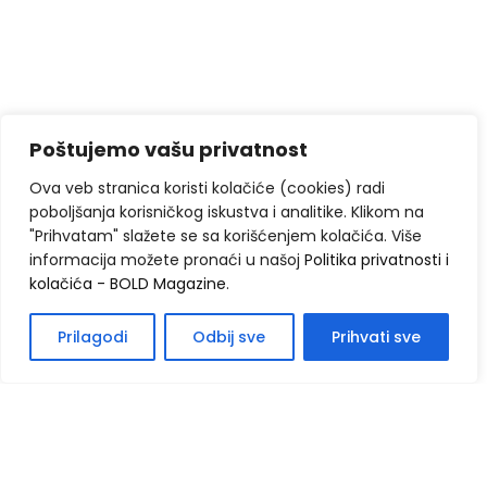
Poštujemo vašu privatnost
Ova veb stranica koristi kolačiće (cookies) radi
poboljšanja korisničkog iskustva i analitike. Klikom na
"Prihvatam" slažete se sa korišćenjem kolačića. Više
informacija možete pronaći u našoj
Politika privatnosti i
kolačića - BOLD Magazine
.
Prilagodi
Odbij sve
Prihvati sve