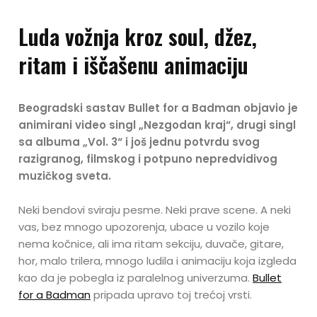
Luda vožnja kroz soul, džez,
ritam i iščašenu animaciju
Beogradski sastav Bullet for a Badman objavio je
animirani video singl „Nezgodan kraj“, drugi singl
sa albuma „Vol. 3“ i još jednu potvrdu svog
razigranog, filmskog i potpuno nepredvidivog
muzičkog sveta.
Neki bendovi sviraju pesme. Neki prave scene. A neki
vas, bez mnogo upozorenja, ubace u vozilo koje
nema kočnice, ali ima ritam sekciju, duvače, gitare,
hor, malo trilera, mnogo ludila i animaciju koja izgleda
kao da je pobegla iz paralelnog univerzuma.
Bullet
for a Badman
pripada upravo toj trećoj vrsti.