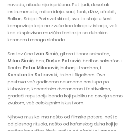
navode, nikada nije ispričana. Pet ljudi, desetak
instrumenata, milion ideja, soul, fank, džez, afrobit,
Balkan, Srbija i Prvi svetski rat, sve to staje u šest
kompozicija koje ne zvuče kao lekcija iz istorije, već
kao eksplozivna muzička fantazija sa dubokim
korenom i mnogo slobode.
Sastav čine
Ivan Simić
, gitara i tenor saksofon,
Milan Simić
, bas,
Dušan Petrović
, bariton saksofon i
flauta,
Petar Milanović
, bubanj i trombon, i
Konstantin Sotirovski
, truba i fligelhorn. Ova
postava već godinama neumorno nastupa po
klubovima, koncertnim dvoranama i festivalima,
gradeći reputaciju benda koji publiku ne osvaja samo
zvukom, već celokupnim iskustvom.
Njihova muzika ima nešto od filmske potere, nešto
od plesnog rituala, nešto od kafanskog duha koji je
prošao kroz džez školu, nešto od afrobita i mnogo