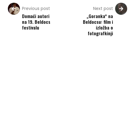
Previous post
Next post
Domaći autori
„Goranka“ na
na 19. Beldocs
Beldocsu: film i
festivalu
izložba o
fotografkinji