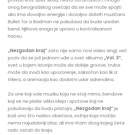
onog beogradskog osećaja da se sve može spojiti
ako ima dovoljno energije i dovoljno dobrih muzičara.
Bullet for a Badman ne pokušava da bude uredan
bend. Njihova snaga je upravo u kontrolisanom
haosu.
„Nezgodan kraj“
zato nije samo novi video singl, već
poziv da se još jednom uđe u svet albuma
„Vol. 3“
,
svet u kojem istorija može da dobije groove, truba
može da zvuči kao upozorenje, saksofon kao lik iz
trilera, a animacija kao dodatni udar adrenalina.
Za one koji vole muziku koja ne stoji mirno, bendove
koji se ne plaše viška ideja i spotove koji ne
pokušavaju da budu pristojni,
„Nezgodan kraj“
je
baš ono što naslov obećava, vožnja koja možda
nema najudobniji izlaz, ali ima ritam zbog kojeg ćete
rado ostati do kraja.