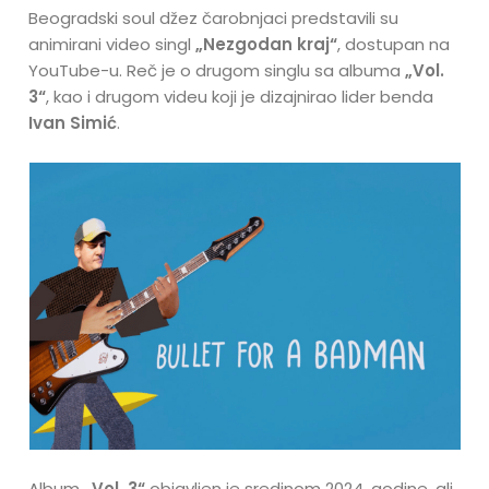
Beogradski soul džez čarobnjaci predstavili su
animirani video singl
„Nezgodan kraj“
, dostupan na
YouTube-u. Reč je o drugom singlu sa albuma
„Vol.
3“
, kao i drugom videu koji je dizajnirao lider benda
Ivan Simić
.
Album
„Vol. 3“
objavljen je sredinom 2024. godine, ali