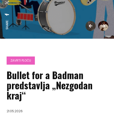
SHARE:
ZAVRTI PLOČU
Bullet for a Badman
predstavlja „Nezgodan
kraj“
21.05.2026