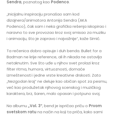
Sendra
, poznatog kao
Podenco
.
„Inicijalnu inspiraciju pronašao sam kod
dizajnera/animatora Antonija Sendra (AKA
Podenco), čak sam i neka grafička rešenja iskopirao i
naravno to sve provozao kroz svoj smisao za muziku
i animaciju, što je zapravo i najvažnije“, kaže Simić.
Ta rečenica dobro opisuje i duh benda. Bullet for a
Badman ne krije reference, ali ih nikada ne ostavlja
netaknutim. Sve što uđe u njihov svet prolazi kroz
filter ritma, humora, virtuoznosti, domaće
izmeštenosti i jedne vrste kreativne drskosti. Zato
„Nezgodan kraj“ ne deluje kao običan spot za pesmu,
već kao produžetak njihovog scenskog i muzičkog
karaktera, brz, šaren, malo opasan i potpuno svoj.
Na albumu
„Vol. 3“
, bend je ispričao priču o
Prvom
svetskom ratu
na način na koji ta priča, kako sami