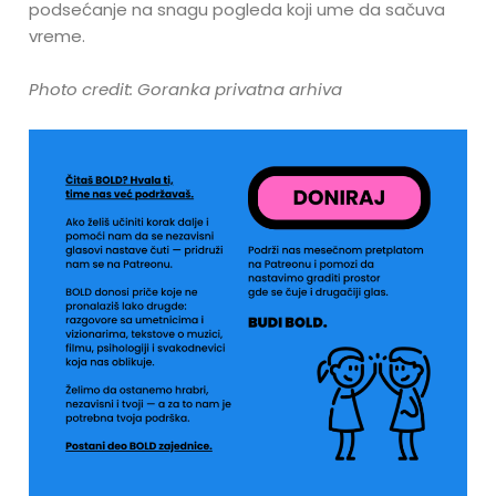
podsećanje na snagu pogleda koji ume da sačuva
vreme.
Photo credit: Goranka privatna arhiva