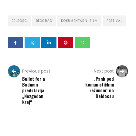
BELDOSC
BEOGRAD
DOKUMENTARNI FILM
FESTIVAL
Previous post
Next post
Bullet for a
„Pank pod
Badman
komunističkim
predstavlja
režimom“ na
„Nezgodan
Beldocsu
kraj“