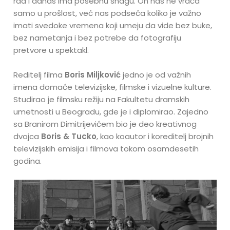
rad i danas ima posebnu snagu. On nas ne vraća
samo u prošlost, već nas podseća koliko je važno
imati svedoke vremena koji umeju da vide bez buke,
bez nametanja i bez potrebe da fotografiju
pretvore u spektakl.
Reditelj filma
Boris Miljković
jedno je od važnih
imena domaće televizijske, filmske i vizuelne kulture.
Studirao je filmsku režiju na Fakultetu dramskih
umetnosti u Beogradu, gde je i diplomirao. Zajedno
sa Branirom Dimitrijevićem bio je deo kreativnog
dvojca
Boris & Tucko
, kao koautor i koreditelj brojnih
televizijskih emisija i filmova tokom osamdesetih
godina.