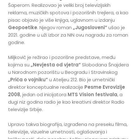
Šaperom. Realizovao je veliki broj televizijskih
reklama, muzičkih spotova i pozorišnih trejlera, a kao
pisac objavio je više knjiga, uglavnom u izdanju
Geopoetike
. Njegov roman
„Jugosloveni“
ušao je
2021. godine u uži izbor za NIN ovu nagradu za roman
godine.
Miljković je režirao i pozorišne predstave, među
kojima su
„Nevjesta od vjetra“
Slobodana Šnajdera
u Narodnom pozorištu u Beogradu i Stravinskog
„Priča o vojniku“
u Ateljeu 212. Bio je umetnički
direktor konceptualne realizacije
Pesme Evrovizije
2008
, jedan od inicijatora
MTS Vision festivala
, a
dugi niz godina radio je kao kreativni direktor Radio
televizije Srbije.
Upravo takva biografija, izgrađena na preseku filma,
televizije, vizuelne umetnosti, oglašavanja i