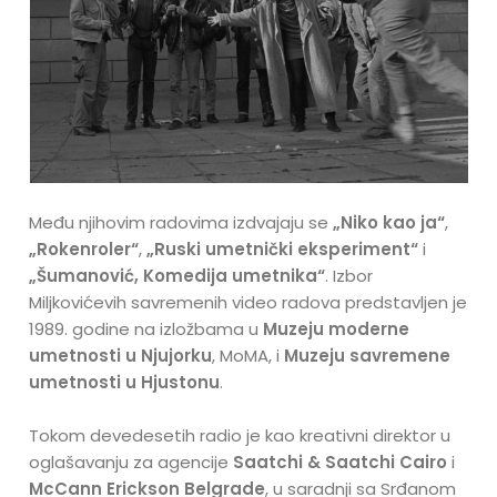
Među njihovim radovima izdvajaju se
„Niko kao ja“
,
„Rokenroler“
,
„Ruski umetnički eksperiment“
i
„Šumanović, Komedija umetnika“
. Izbor
Miljkovićevih savremenih video radova predstavljen je
1989. godine na izložbama u
Muzeju moderne
umetnosti u Njujorku
, MoMA, i
Muzeju savremene
umetnosti u Hjustonu
.
Tokom devedesetih radio je kao kreativni direktor u
oglašavanju za agencije
Saatchi & Saatchi Cairo
i
McCann Erickson Belgrade
, u saradnji sa Srđanom