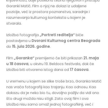
književnosti, daje posebnu težinu njegovom pristupu
Goranki Matić. Film o njoj ne dolazi iz udaljene
pozicije, već iz prostora poznanstva, saradnje i
razumevanja kulturnog konteksta u kojem je
stvarala.
Izložba fotografija
„Portreti reditelja“
biće
postavljena u
Dvorani Kulturnog centra Beograda
do
15. jula 2026. godine
.
Film
„Goranka“
premijerno će biti prikazan
21. maja
u 18 časova
, u okviru 19. Beldocs festivala, dok će
izložba biti otvorena istog dana od
17 časova
.
U vremenu u kojem se slike troše brzo, Goranka Matić
nas vraća fotografiji kao trajanju. Kao odnosu. Kao
dokazu da je neko bio tu, dovoljno pažljiv da vidi ono
što drugi možda nisu stigli. Zato ovaj film i ova
izložba nisu samo omaž jednoj fotografkinji, već i