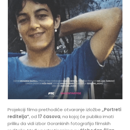
Projekciji filma prethodiće otvaranje izložbe
„Portreti
reditelja“
, od
17 časova
, na kojoj će publika imati
priliku da vidi izbor Gorankinih fotografija filmskih