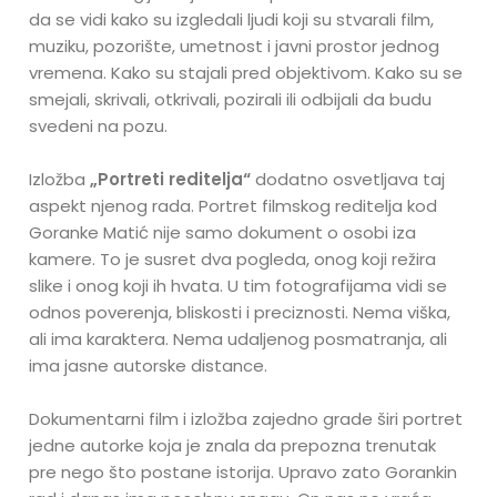
da se vidi kako su izgledali ljudi koji su stvarali film,
muziku, pozorište, umetnost i javni prostor jednog
vremena. Kako su stajali pred objektivom. Kako su se
smejali, skrivali, otkrivali, pozirali ili odbijali da budu
svedeni na pozu.
Izložba
„Portreti reditelja“
dodatno osvetljava taj
aspekt njenog rada. Portret filmskog reditelja kod
Goranke Matić nije samo dokument o osobi iza
kamere. To je susret dva pogleda, onog koji režira
slike i onog koji ih hvata. U tim fotografijama vidi se
odnos poverenja, bliskosti i preciznosti. Nema viška,
ali ima karaktera. Nema udaljenog posmatranja, ali
ima jasne autorske distance.
Dokumentarni film i izložba zajedno grade širi portret
jedne autorke koja je znala da prepozna trenutak
pre nego što postane istorija. Upravo zato Gorankin