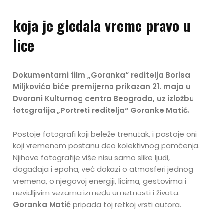
koja je gledala vreme pravo u
lice
Dokumentarni film „Goranka“ reditelja Borisa
Miljkovića biće premijerno prikazan 21. maja u
Dvorani Kulturnog centra Beograda, uz izložbu
fotografija „Portreti reditelja“ Goranke Matić.
Postoje fotografi koji beleže trenutak, i postoje oni
koji vremenom postanu deo kolektivnog pamćenja.
Njihove fotografije više nisu samo slike ljudi,
događaja i epoha, već dokazi o atmosferi jednog
vremena, o njegovoj energiji, licima, gestovima i
nevidljivim vezama između umetnosti i života.
Goranka Matić
pripada toj retkoj vrsti autora.