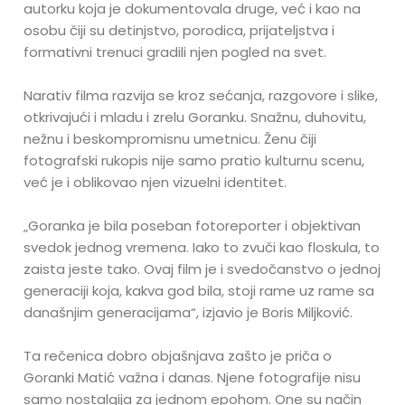
autorku koja je dokumentovala druge, već i kao na
osobu čiji su detinjstvo, porodica, prijateljstva i
formativni trenuci gradili njen pogled na svet.
Narativ filma razvija se kroz sećanja, razgovore i slike,
otkrivajući i mladu i zrelu Goranku. Snažnu, duhovitu,
nežnu i beskompromisnu umetnicu. Ženu čiji
fotografski rukopis nije samo pratio kulturnu scenu,
već je i oblikovao njen vizuelni identitet.
„Goranka je bila poseban fotoreporter i objektivan
svedok jednog vremena. Iako to zvuči kao floskula, to
zaista jeste tako. Ovaj film je i svedočanstvo o jednoj
generaciji koja, kakva god bila, stoji rame uz rame sa
današnjim generacijama“, izjavio je Boris Miljković.
Ta rečenica dobro objašnjava zašto je priča o
Goranki Matić važna i danas. Njene fotografije nisu
samo nostalgija za jednom epohom. One su način