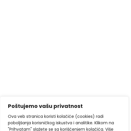
Poštujemo vašu privatnost
Ova veb stranica koristi kolačiće (cookies) radi
poboljšanja korisničkog iskustva i analitike. Klikom na
"Prihvatam" slažete se sa korišćenjem kolačića. Više