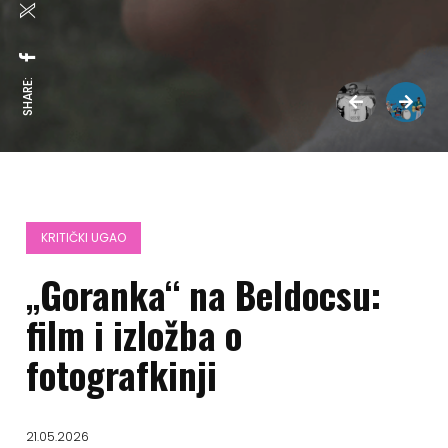
SHARE:
KRITIČKI UGAO
„Goranka“ na Beldocsu:
film i izložba o
fotografkinji
21.05.2026