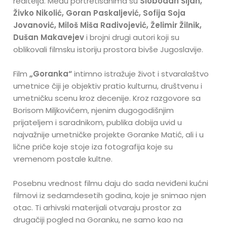
reditelja. Među portretisanima su
Slobodan Šijan,
Živko Nikolić, Goran Paskaljević, Sofija Soja
Jovanović, Miloš Miša Radivojević, Želimir Žilnik,
Dušan Makavejev
i brojni drugi autori koji su
oblikovali filmsku istoriju prostora bivše Jugoslavije.
Film
„Goranka“
intimno istražuje život i stvaralaštvo
umetnice čiji je objektiv pratio kulturnu, društvenu i
umetničku scenu kroz decenije. Kroz razgovore sa
Borisom Miljkovićem, njenim dugogodišnjim
prijateljem i saradnikom, publika dobija uvid u
najvažnije umetničke projekte Goranke Matić, ali i u
lične priče koje stoje iza fotografija koje su
vremenom postale kultne.
Posebnu vrednost filmu daju do sada neviđeni kućni
filmovi iz sedamdesetih godina, koje je snimao njen
otac. Ti arhivski materijali otvaraju prostor za
drugačiji pogled na Goranku, ne samo kao na