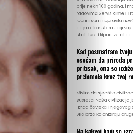
prije nekih 100 godina, i 
radovima Servis klime i 
Ioanni sam napravila novči
ideju o transformaciji vrij
skulpture i kiparove uloge
Ispričaj
Kad posmatram tvoju i
osećam da priroda preu
svoju
pritisak, ona se izdiže
prelamala kroz tvoj r
priču
Mislim da sjecišta civiliza
U
susreta. Naša civilizacija 
iznad čovjeka i njegovog 
fokusu
vrlo brzo koloniziraju drug
Vizuelni
Na kakvoj liniji se ig