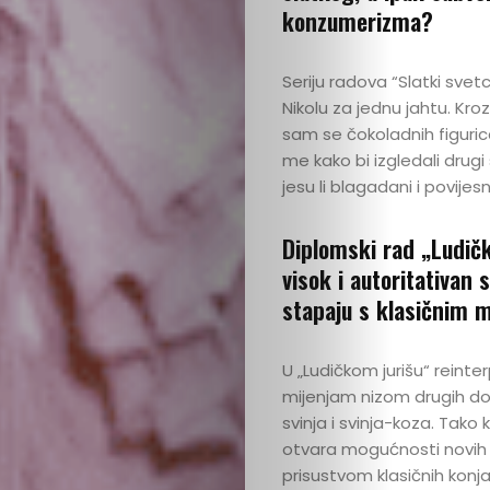
konzumerizma?
Seriju radova “Slatki sve
Nikolu za jednu jahtu. Kro
sam se čokoladnih figurica
me kako bi izgledali drugi
jesu li blagadani i povij
Diplomski rad „Ludičk
visok i autoritativan 
stapaju s klasičnim 
U „Ludičkom jurišu“ reinte
mijenjam nizom drugih do
svinja i svinja-koza. Tako
otvara mogućnosti novih iš
prisustvom klasičnih konj