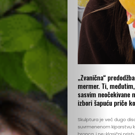
„Zvanična“ predodžba 
mermer. Ti, međutim, 
sasvim neočekivane mat
izbori šapuću priče ko
Skulptura je već dugo discip
suvrmenenom kiparstvu kori
bronca, i ne-klasični pris