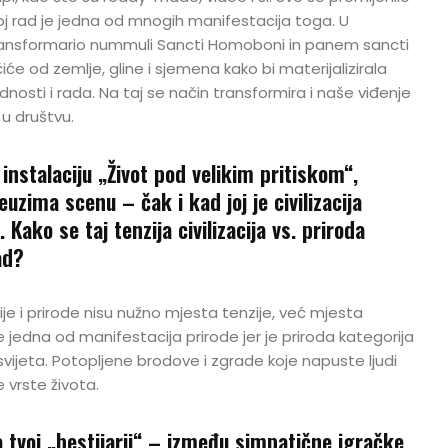
moj rad je jedna od mnogih manifestacija toga. U
Transformario nummuli Sancti Homoboni in panem sancti
će od zemlje, gline i sjemena kako bi materijalizirala
ednosti i rada. Na taj se način transformira i naše viđenje
 u društvu.
nstalaciju „Život pod velikim pritiskom“,
zima scenu – čak i kad joj je civilizacija
. Kako se taj tenzija civilizacija vs. priroda
ad?
cije i prirode nisu nužno mjesta tenzije, već mjesta
je jedna od manifestacija prirode jer je priroda kategorija
svijeta. Potopljene brodove i zgrade koje napuste ljudi
e vrste života.
ra tvoj „bestijarij“ – između simpatične igračke