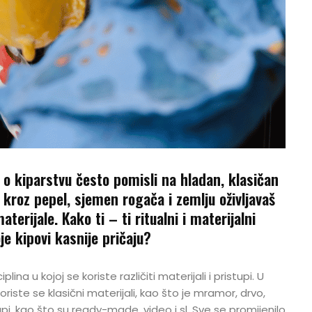
o kiparstvu često pomisli na hladan, klasičan
kroz pepel, sjemen rogača i zemlju oživljavaš
erijale. Kako ti – ti ritualni i materijalni
je kipovi kasnije pričaju?
lina u kojoj se koriste različiti materijali i pristupi. U
ste se klasični materijali, kao što je mramor, drvo,
tupi, kao što su ready-made, video i sl. Sve se promijenilo