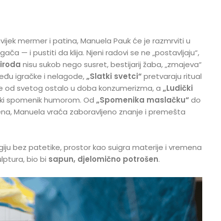
vijek mermer i patina, Manuela Pauk će je razmrviti u
ča — i pustiti da klija. Njeni radovi se ne „postavljaju“,
riroda
nisu sukob nego susret, bestijarij žaba, „zmajeva“
među igračke i nelagode,
„Slatki svetci“
pretvaraju ritual
a je od svetog ostalo u doba konzumerizma, a
„Ludički
čki spomenik humorom. Od
„Spomenika maslačku“
do
ena, Manuela vraća zaboravljeno znanje i premešta
iju bez patetike, prostor kao suigra materije i vremena
ulptura, bio bi
sapun, djelomično potrošen
.