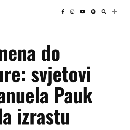
mena do
re: svjetovi
anuela Pauk
a izrastu