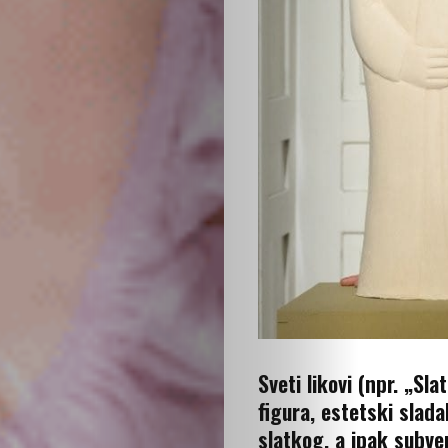
Podrži
nas
Sveti likovi (npr. „Sl
figura, estetski slada
slatkog, a ipak subver