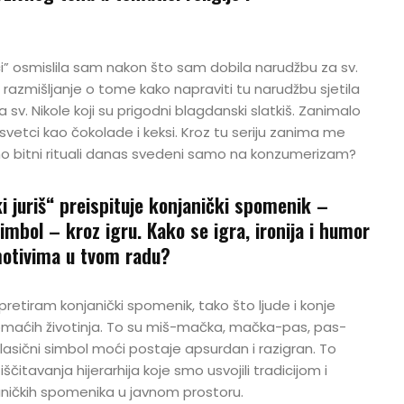
tci” osmislila sam nakon što sam dobila narudžbu za sv.
z razmišljanje o tome kako napraviti tu narudžbu sjetila
 sv. Nikole koji su prigodni blagdanski slatkiš. Zanimalo
 svetci kao čokolade i keksi. Kroz tu seriju zanima me
esno bitni rituali danas svedeni samo na konzumerizam?
i juriš“ preispituje konjanički spomenik –
simbol – kroz igru. Kako se igra, ironija i humor
motivima u tvom radu?
rpretiram konjanički spomenik, tako što ljude i konje
maćih životinja. To su miš-mačka, mačka-pas, pas-
 klasični simbol moći postaje apsurdan i razigran. To
čitavanja hijerarhija koje smo usvojili tradicijom i
aničkih spomenika u javnom prostoru.