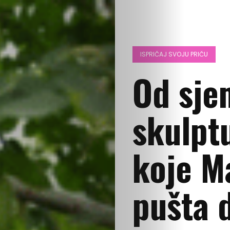
ISPRIČAJ SVOJU PRIČU
Od sje
skulptu
koje M
pušta d