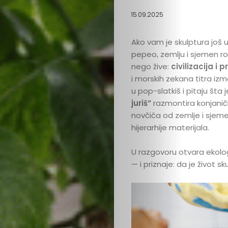
15.09.2025
Ako vam je skulptura još u
pepeo, zemlju i sjemen roga
nego žive:
civilizacija i p
i morskih zekana titra iz
u pop-slatkiš i pitaju št
juriš“
razmontira konjani
novčića od zemlje i sjem
hijerarhije materijala.
U razgovoru otvara ekolog
— i priznaje: da je život sk