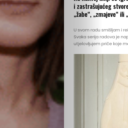
i zastrašujućeg stvore
kutak
„žabe“, „zmajeve“ il
Kritički
U svom radu smišljam i rein
ugao
Svaka serija radova je na
utjelovljujem priče koje me
BOLD
Izbor
Zavrti
ploču
Boldcast