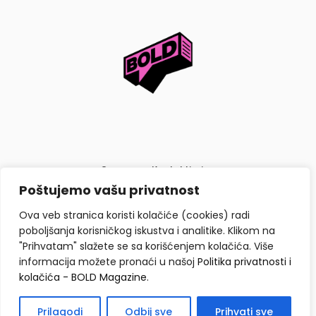
O nama
Kontaktiraj nas
Poštujemo vašu privatnost
Politika privatnosti i kolačića
Ova veb stranica koristi kolačiće (cookies) radi
poboljšanja korisničkog iskustva i analitike. Klikom na
"Prihvatam" slažete se sa korišćenjem kolačića. Više
informacija možete pronaći u našoj
Politika privatnosti i
kolačića - BOLD Magazine
.
Copyright © BOLD Magazine 2026. Sva prava zadržana.
Prilagodi
Odbij sve
Prihvati sve